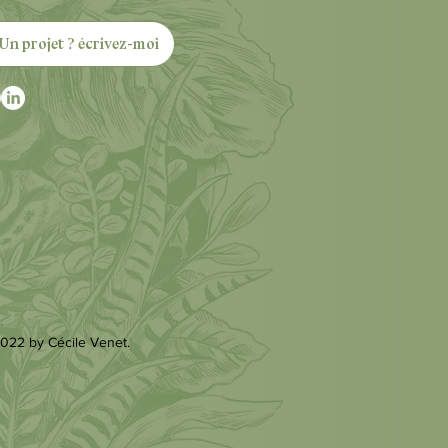
Un projet ? écrivez-moi
022 by Cécile Venet.