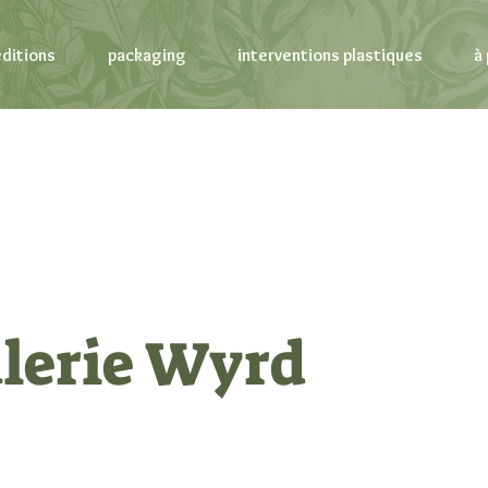
éditions
packaging
interventions plastiques
à
alerie Wyrd